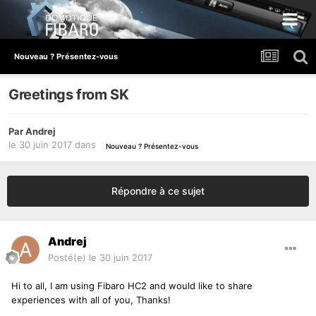
Nouveau ? Présentez-vous
Greetings from SK
Par
Andrej
le 30 juin 2017
dans
Nouveau ? Présentez-vous
Répondre à ce sujet
Andrej
Posté(e)
le 30 juin 2017
Hi to all, I am using Fibaro HC2 and would like to share
experiences with all of you, Thanks!