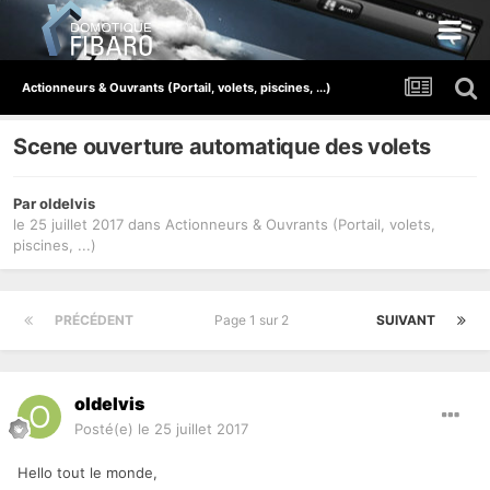
Actionneurs & Ouvrants (Portail, volets, piscines, ...)
Scene ouverture automatique des volets
Par
oldelvis
le 25 juillet 2017
dans
Actionneurs & Ouvrants (Portail, volets,
piscines, ...)
PRÉCÉDENT
Page 1 sur 2
SUIVANT
oldelvis
Posté(e)
le 25 juillet 2017
Hello tout le monde,