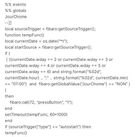
%% events
%% globals
JourChome
--]]
local sourceTrigger = fibaro:getSourceTrigger();
function tempFunc()
local currentDate = os.date("*t");
local startSource = fibaro:getSourceTrigger();
if (
( ((currentDate.wday == 2 or currentDate.wday == 3 or
currentDate.wday == 4 or currentDate.wday == 5 or
currentDate.wday == 6) and string.format("%02d",
currentDate.hour) .. ":" .. string.format("%02d", currentDate.min)
== "07:00") and fibaro:getGlobalValue("JourChome") == "NON" )
)
then
fibaro:call(72, "pressButton", "1");
end
setTimeout(tempFunc, 60*1000)
end
if (sourceTrigger["type"] == "autostart") then
tempFunc()