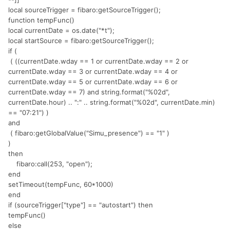
local sourceTrigger = fibaro:getSourceTrigger();
function tempFunc()
local currentDate = os.date("*t");
local startSource = fibaro:getSourceTrigger();
if (
( ((currentDate.wday == 1 or currentDate.wday == 2 or
currentDate.wday == 3 or currentDate.wday == 4 or
currentDate.wday == 5 or currentDate.wday == 6 or
currentDate.wday == 7) and string.format("%02d",
currentDate.hour) .. ":" .. string.format("%02d", currentDate.min)
== "07:21") )
and
( fibaro:getGlobalValue("Simu_presence") == "1" )
)
then
fibaro:call(253, "open");
end
setTimeout(tempFunc, 60*1000)
end
if (sourceTrigger["type"] == "autostart") then
tempFunc()
else