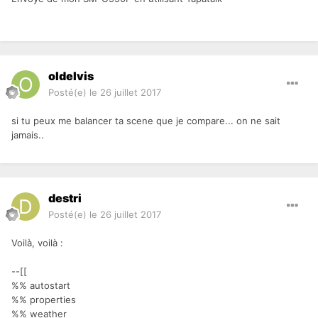
oldelvis
Posté(e)
le 26 juillet 2017
si tu peux me balancer ta scene que je compare... on ne sait
jamais..
destri
Posté(e)
le 26 juillet 2017
Voilà, voilà :
--[[
%% autostart
%% properties
%% weather