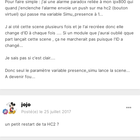
Pour faire simple : j'ai une alarme paradox reliée à mon ipx800 qui
quand j'enclenche l'alarme envoie un push sur ma hc2 (bouton
virtuel) qui passe ma variable Simu_presence à 1...
J ai oté cette scene plusieurs fois et je l'ai recréee donc elle
change d'ID à chaque fois .... Si un module que j'aurai oublié qque
part lançait cette scene , ça ne marcherait pas puisque l'ID a
changé...
Je sais pas si c'est clair....
Donc seul le paramètre variable presence_simu lance la scene...
A devenir fou...
jojo
Posté(e)
le 25 juillet 2017
un petit restart de ta HC2 ?