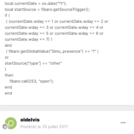
local currentDate = os.date("*t");
local startSource = fibaro:getSourceTrigger();
if (
( (currentDate.wday == 1 or currentDate.wday == 2 or
currentDate.wday == 3 or currentDate.wday == 4 or
currentDate.wday == 5 or currentDate.wday == 6 or
currentDate.wday == 7) )
and
( fibaro:getGlobalValue("Simu_presence") == "1" )
or
startSource["type"] == "other"
)
then
fibaro:call(253, "open");
end
end
oldelvis
Posté(e)
le 25 juillet 2017