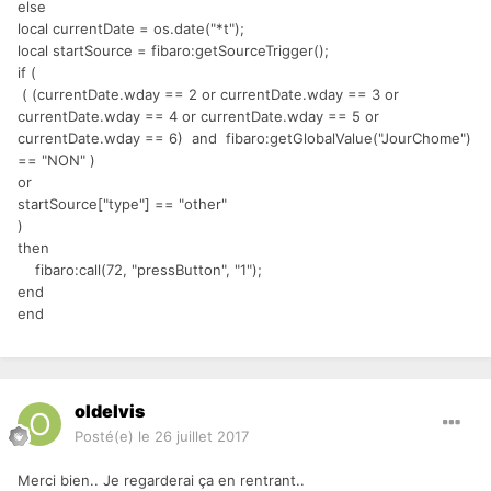
else
local currentDate = os.date("*t");
local startSource = fibaro:getSourceTrigger();
if (
( (currentDate.wday == 2 or currentDate.wday == 3 or
currentDate.wday == 4 or currentDate.wday == 5 or
currentDate.wday == 6) and fibaro:getGlobalValue("JourChome")
== "NON" )
or
startSource["type"] == "other"
)
then
fibaro:call(72, "pressButton", "1");
end
end
oldelvis
Posté(e)
le 26 juillet 2017
Merci bien.. Je regarderai ça en rentrant..