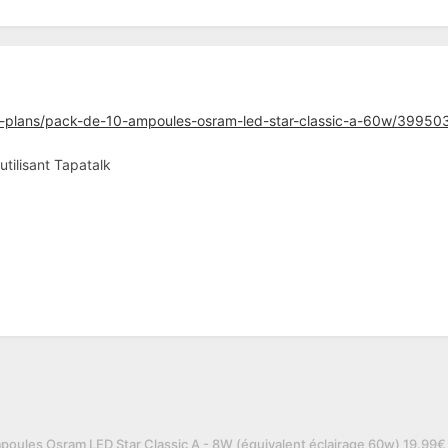
-plans/pack-de-10-ampoules-osram-led-star-classic-a-60w/39950
ilisant Tapatalk
poules Osram LED Star Classic A - 8W (équivalent éclairage 60w) 19.9