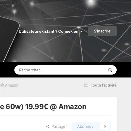
S’inscrire
Utilisateur existant ? Connexion
9€ @ Amazon
Toute l’activité
rage 60w) 19.99€ @ Amazon
Partager
Abonnés
0