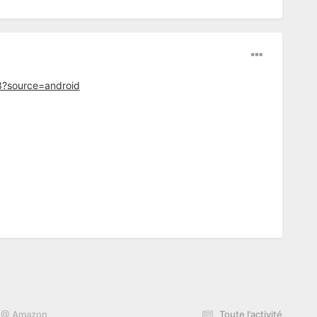
3?source=android
9€ @ Amazon
Toute l’activité