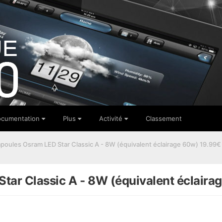
cumentation
Plus
Activité
Classement
poules Osram LED Star Classic A - 8W (équivalent éclairage 60w) 19.9
tar Classic A - 8W (équivalent éclai