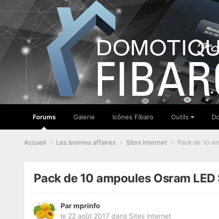
Forums
Galerie
Icônes Fibaro
Outils
Do
Accueil
Les bonnes affaires
Sites internet
Pack de 10 am
Pack de 10 ampoules Osram LED S
Par
mprinfo
le 22 août 2017
dans
Sites internet