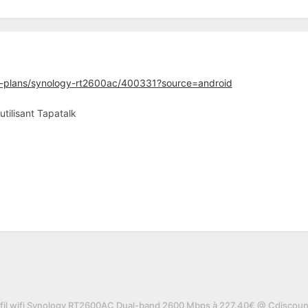
-plans/synology-rt2600ac/400331?source=android
ilisant Tapatalk
 fil wifi Synology RT2600AC Dual-band 2600 Mbps à 227.40€ @ Cdiscoun