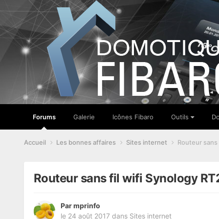
Forums
Galerie
Icônes Fibaro
Outils
Do
Accueil
Les bonnes affaires
Sites internet
Routeur sans
Routeur sans fil wifi Synology
Par
mprinfo
le 24 août 2017
dans
Sites internet