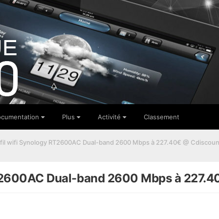
cumentation
Plus
Activité
Classement
 fil wifi Synology RT2600AC Dual-band 2600 Mbps à 227.40€ @ Cdiscoun
 RT2600AC Dual-band 2600 Mbps à 227.