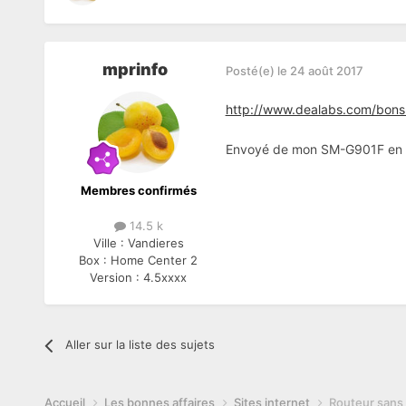
mprinfo
Posté(e)
le 24 août 2017
http://www.dealabs.com/bons
Envoyé de mon SM-G901F en ut
Membres confirmés
14.5 k
Ville :
Vandieres
Box :
Home Center 2
Version :
4.5xxxx
Aller sur la liste des sujets
Accueil
Les bonnes affaires
Sites internet
Routeur sans