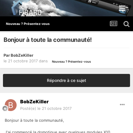
Nouveau ? Présentez-vous
Bonjour à toute la communauté!
Par
BobZeKiller
le 21 octobre 2017
dans
Nouveau ? Présentez-vous
Répondre à ce sujet
BobZeKiller
Posté(e)
le 21 octobre 2017
Bonjour à toute la communauté,
J'ai commencé la domotique avec quelques modules X10.