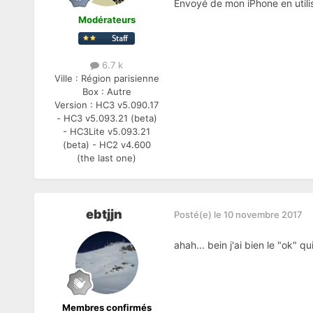
Envoyé de mon iPhone en utili
Modérateurs
6.7 k
Ville :
Région parisienne
Box :
Autre
Version :
HC3 v5.090.17
- HC3 v5.093.21 (beta)
- HC3Lite v5.093.21
(beta) - HC2 v4.600
(the last one)
ebtjjn
Posté(e)
le 10 novembre 2017
ahah... bein j'ai bien le "ok" q
Membres confirmés