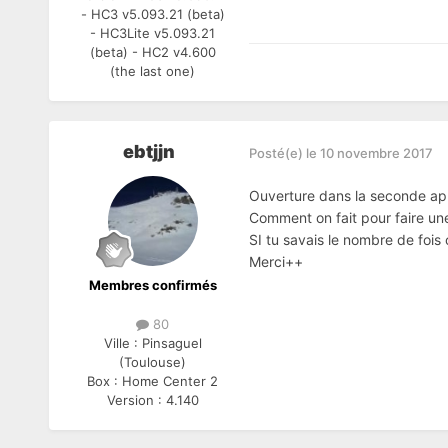
- HC3 v5.093.21 (beta)
- HC3Lite v5.093.21
(beta) - HC2 v4.600
(the last one)
ebtjjn
Posté(e)
le 10 novembre 2017
Ouverture dans la seconde aprè
Comment on fait pour faire une
SI tu savais le nombre de fois o
Merci++
Membres confirmés
80
Ville :
Pinsaguel
(Toulouse)
Box :
Home Center 2
Version :
4.140