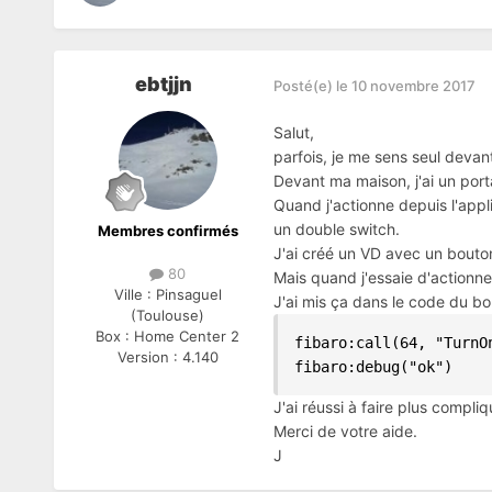
ebtjjn
Posté(e)
le 10 novembre 2017
Salut,
parfois, je me sens seul devan
Devant ma maison, j'ai un porta
Quand j'actionne depuis l'appli
un double switch.
Membres confirmés
J'ai créé un VD avec un bouton 
80
Mais quand j'essaie d'actionne
Ville :
Pinsaguel
J'ai mis ça dans le code du bo
(Toulouse)
Box :
Home Center 2
fibaro:call(64, "TurnOn
Version :
4.140
fibaro:debug("ok")
J'ai réussi à faire plus compliq
Merci de votre aide.
J