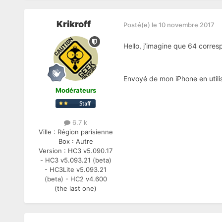
Krikroff
Posté(e)
le 10 novembre 2017
Hello, j’imagine que 64 corre
Envoyé de mon iPhone en utili
Modérateurs
6.7 k
Ville :
Région parisienne
Box :
Autre
Version :
HC3 v5.090.17
- HC3 v5.093.21 (beta)
- HC3Lite v5.093.21
(beta) - HC2 v4.600
(the last one)