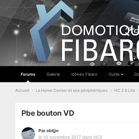
Forums
Galerie
Icônes Fibaro
Outils
Do
Accueil
La Home Center et ses périphériques
HC 2 & Lite
Pbe bouton VD
Par
ebtjjn
le 10 novembre 2017
dans
HC2