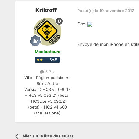
Krikroff
Posté(e)
le 10 novembre 2017
Cool
Envoyé de mon iPhone en utili
Modérateurs
6.7 k
Ville :
Région parisienne
Box :
Autre
Version :
HC3 v5.090.17
- HC3 v5.093.21 (beta)
- HC3Lite v5.093.21
(beta) - HC2 v4.600
(the last one)
Aller sur la liste des sujets