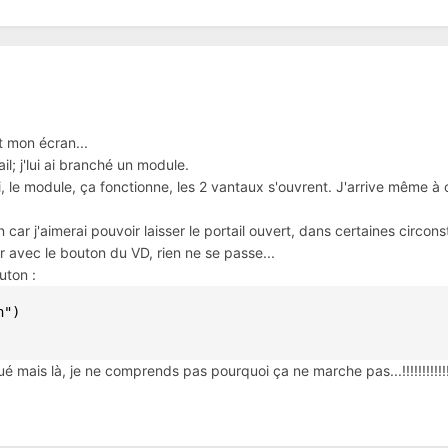
t mon écran...
il; j'lui ai branché un module.
, le module, ça fonctionne, les 2 vantaux s'ouvrent. J'arrive même à o
car j'aimerai pouvoir laisser le portail ouvert, dans certaines circons
r avec le bouton du VD, rien ne se passe...
uton :
")

ué mais là, je ne comprends pas pourquoi ça ne marche pas...!!!!!!!!!!!!!