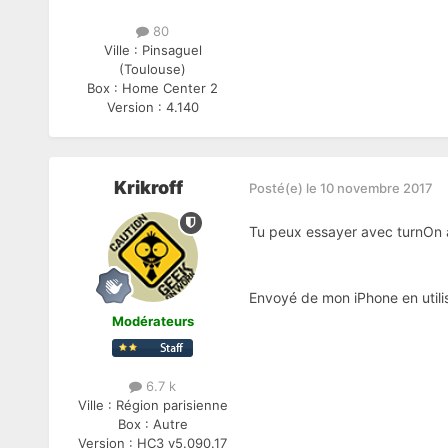
80
Ville :
Pinsaguel
(Toulouse)
Box :
Home Center 2
Version :
4.140
Krikroff
Posté(e)
le 10 novembre 2017
Tu peux essayer avec turnOn 
Envoyé de mon iPhone en utili
Modérateurs
6.7 k
Ville :
Région parisienne
Box :
Autre
Version :
HC3 v5.090.17