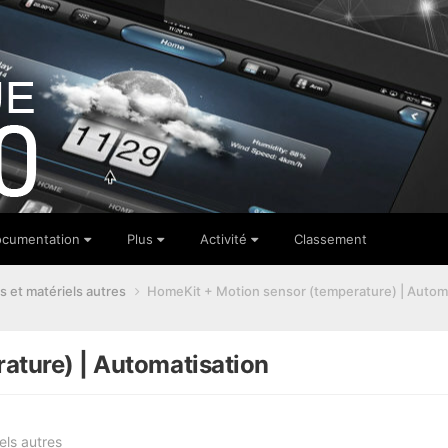
cumentation
Plus
Activité
Classement
s et matériels autres
HomeKit + Motion sensor (temperature) | Autom
ature) | Automatisation
els autres