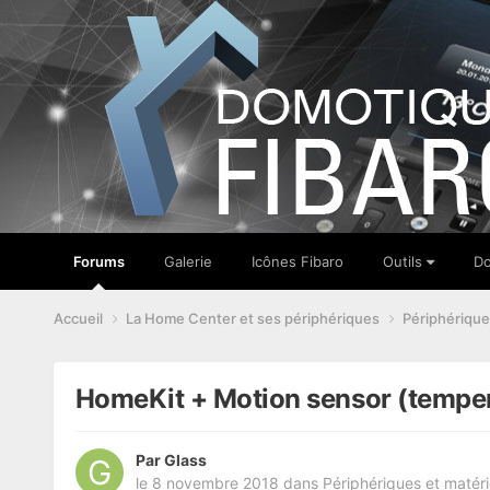
Forums
Galerie
Icônes Fibaro
Outils
Do
Accueil
La Home Center et ses périphériques
Périphérique
HomeKit + Motion sensor (temper
Par
Glass
le 8 novembre 2018
dans
Périphériques et matéri