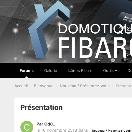
Forums
Galerie
Icônes Fibaro
Outils
Do
Accueil
Bienvenue
Nouveau ? Présentez-vous
Présenta
Présentation
Par
CdC_
le 10 novembre 2018
dans
Nouveau ? Présentez-vous