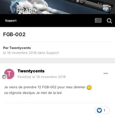
Support
FGB-002
Par
Twentycents
le 18 novembre 2018
dans
Support
Twentycents
Posté(e)
le 18 novembre 2018
Je viens de prendre 12 FGB-002 pour mes dimmer
ca clignote des’que Je met de la led
1