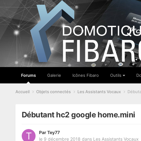
Forums
Galerie
Icônes Fibaro
Outils
Do
Accueil
Objets connectés
Les Assistants Vocaux
Débuta
Débutant hc2 google home.mini
Par
Tey77
le 9 décembre 2018
dans
Les Assistants Vocaux