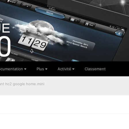
cumentation
Plus
Activité
Classement
nt hc2 google home.mini