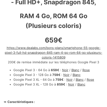
- Full HD+, Snapdragon 845,
RAM 4 Go, ROM 64 Go
(Plusieurs coloris)
659€
https://www.dealabs.com/bons-plans/smartphone-55-google-
pixel-3-full-hd-snapdragon-845-ram-4-go-rom-64-go-plusieurs-
coloris-1415809
200€ de remise immédiate sur les téléphones Google Pixel 3
Google Pixel 3 - 64 Go à
659€
:
Noir
/
Blanc
/
Rose
Google Pixel 3 - 128 Go à
759€
:
Noir
/
Blanc
Google Pixel 3 XL - 64 Go à
759€
:
Noir
/
Blanc
/
Rose
Google Pixel 3 XL - 128 Go à
859€
:
Noir
/
Blanc
➥
Caractéristiques :