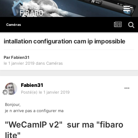
Caméras
intallation configuration cam ip impossible
Par
Fabien31
le 1 janvier 2019
dans
Caméras
Fabien31
Posté(e)
le 1 janvier 2019
Bonjour,
je n arrive pas a configurer ma
"WeCamIP v2" sur ma "fibaro
lite"