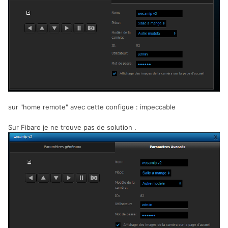
sur "home remote" avec cette configue
: impeccable
Sur Fibaro je ne trouve pas de solution .