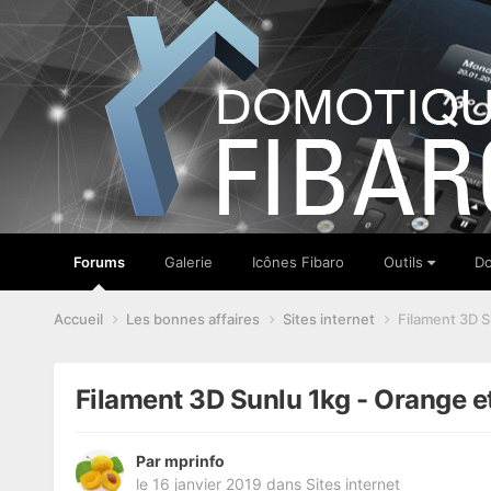
Forums
Galerie
Icônes Fibaro
Outils
Do
Accueil
Les bonnes affaires
Sites internet
Filament 3D S
Filament 3D Sunlu 1kg - Orange et
Par
mprinfo
le 16 janvier 2019
dans
Sites internet