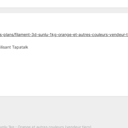
-plans/filament-3d-sunlu-1kg-orange-et-autres-couleurs-vendeur-
lisant Tapatalk
unlu 1kg - Orange et autres couleurs (vendeur tiers)