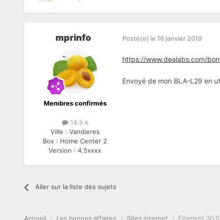
mprinfo
Posté(e)
le 16 janvier 2019
https://www.dealabs.com/bons
Envoyé de mon BLA-L29 en uti
Membres confirmés
14.5 k
Ville :
Vandieres
Box :
Home Center 2
Version :
4.5xxxx
Aller sur la liste des sujets
Accueil
Les bonnes affaires
Sites internet
Filament 3D S