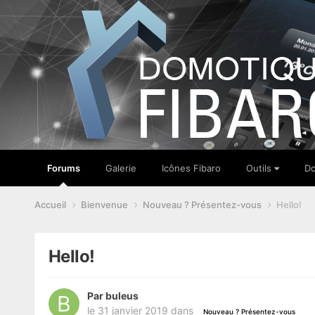
Forums
Galerie
Icônes Fibaro
Outils
Do
Accueil
Bienvenue
Nouveau ? Présentez-vous
Hello!
Hello!
Par
buleus
le 31 janvier 2019
dans
Nouveau ? Présentez-vous