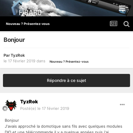
Nouveau ? Présentez-vous
Bonjour
Par
TyzRok
le 17 février 2019
dans
Nouveau ? Présentez-vous
Répondre à ce sujet
TyzRok
Posté(e)
le 17 février 2019
Bonjour
J'avais approché la domotique sans fils avec quelques modules
DIO et une télécommande il y a quelque années puis j'ai