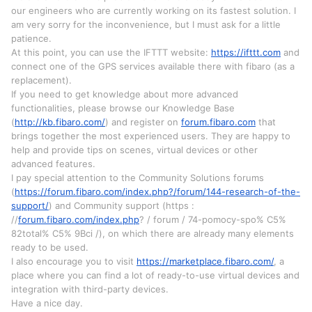
our engineers who are currently working on its fastest solution. I
am very sorry for the inconvenience, but I must ask for a little
patience.
At this point, you can use the IFTTT website:
https://ifttt.com
and
connect one of the GPS services available there with fibaro (as a
replacement).
If you need to get knowledge about more advanced
functionalities, please browse our Knowledge Base
(
http://kb.fibaro.com/
) and register on
forum.fibaro.com
that
brings together the most experienced users. They are happy to
help and provide tips on scenes, virtual devices or other
advanced features.
I pay special attention to the Community Solutions forums
(
https://forum.fibaro.com/index.php?/forum/144-research-of-the-
support/
) and Community support (https :
//
forum.fibaro.com/index.php
? / forum / 74-pomocy-spo% C5%
82total% C5% 9Bci /), on which there are already many elements
ready to be used.
I also encourage you to visit
https://marketplace.fibaro.com/
, a
place where you can find a lot of ready-to-use virtual devices and
integration with third-party devices.
Have a nice day.