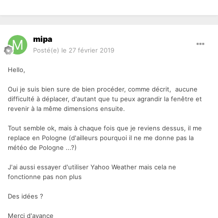
mipa
Posté(e)
le 27 février 2019
Hello,
Oui je suis bien sure de bien procéder, comme décrit, aucune
difficulté à déplacer, d'autant que tu peux agrandir la fenêtre et
Ici cliquer sur OK et se situer sur la carte Google, une fois
revenir à la même dimensions ensuite.
fait, clic et Next, les nouvelles coordonnées sont chargées.
Tout semble ok, mais à chaque fois que je reviens dessus, il me
replace en Pologne (d'ailleurs pourquoi il ne me donne pas la
météo de Pologne ...?)
J'ai aussi essayer d'utiliser Yahoo Weather mais cela ne
fonctionne pas non plus
Des idées ?
Merci d'avance