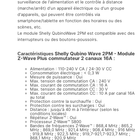
surveillance de l'alimentation et le contrôle à distance
(marche/arrêt) d'un appareil électrique ou d'un groupe
d'appareils, qui peuvent être contrôlés via
smartphone/tablette en fonction des horaires ou des
scènes, etc.
Le module Shelly QubinoWave 2PM est compatible avec des
interrupteurs ou des boutons-poussoirs.
Shelly Qubino Wave 2PM - Module
Caractéristiques
Z-Wave Plus commutateur 2 canaux 16A
:
Alimentation : 110-240 V CA / 24-30 V CC
Consommation électrique : < 0,3 W
Mesure de puissance : Oui
Max. tension de commutation CA : 240 V
Max. courant de commutation CA : 16 A
Max. tension de commutation CC : 30 V
Max. courant de commutation CC : 10 A par canal 16A
au total
Protection contre la surchauffe : Oui
Protection contre les surcharges : Oui
Distance : jusqu'à 40 m à l'intérieur (selon les
conditions locales)
Répéteur Z-Wave™ : Oui
Processeur Z-Wave™ S800
Bandes de fréquences Z-Wave™ : 868,4 MHz ; 865,2
MHz ; 869,0 MHz ; 921,4 MHz ; 908,4 MHz ; 916 MHz
; 919,8 MHz ; 922,5 MHz ; 919,7-921,7-923,7 MHz ;
868,1 MHz ; 920,9 MHz