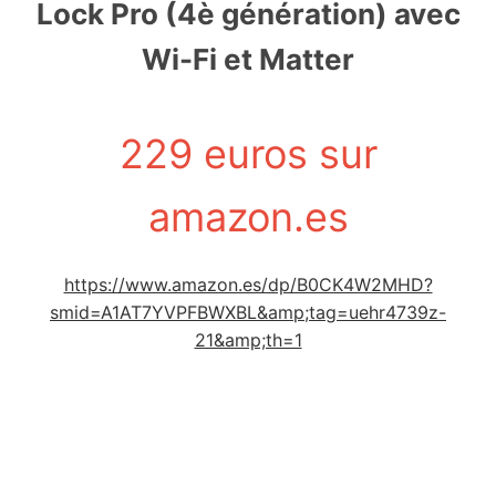
Lock Pro (4è génération) avec
Wi-Fi et Matter
229 euros sur
amazon.es
https://www.amazon.es/dp/B0CK4W2MHD?
smid=A1AT7YVPFBWXBL&amp;tag=uehr4739z-
21&amp;th=1