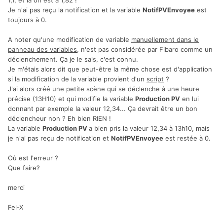
1,1, et là on est à 1,82 !
Je n'ai pas reçu la notification et la variable
NotifPVEnvoyee
est
toujours à 0.
A noter qu'une modification de variable
manuellement dans le
panneau des variables
, n'est pas considérée par Fibaro comme un
déclenchement. Ça je le sais, c'est connu.
Je m'étais alors dit que peut-être la même chose est d'application
si la modification de la variable provient d'un
script
?
J'ai alors créé une petite
scène
qui se déclenche à une heure
précise (13H10) et qui modifie la variable
Production PV
en lui
donnant par exemple la valeur 12,34... Ça devrait être un bon
déclencheur non ? Eh bien RIEN !
La variable
Production PV
a bien pris la valeur 12,34 à 13h10, mais
je n'ai pas reçu de notification et
NotifPVEnvoyee
est restée à 0.
Où est l'erreur ?
Que faire?
merci
Fel-X