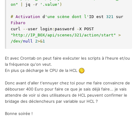
on"
|
 jq 
-
r 
'.value'
)
#
Activation
 d
'une scène dont l'
ID est 
321
 sur 
Fibaro
curl 
--
user login
:
password 
-
X POST 
"http://IP_BOX/api/scenes/321/action/start"
>
/dev/
null
2
>&
1
Et avec Crontab on peut faire exécuter les scripts à l'heure et/ou
la fréquence qu'on veut.
En plus ça décharge le CPU de la HCL
Donc avant d'aller t'ennuyer chez toi pour me faire convaincre de
débourser 400 Euro pour faire ce que je sais déjà faire... je vais
attendre de voir si des utilisateurs de HCL peuvent confirmer le
bridage des déclencheurs par variable sur HCL ?
Bonne soirée !