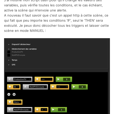
J'ai modifié mon script bash pour qu'il change les valeurs des
variables, puis vérifie toutes les conditions, et le cas échéant,
active la scène qui m'envoie une alerte.
A nouveau il faut savoir que c'est un appel http à cette scène, ce
qui fait que peu importe les conditions 'IF', seul le 'THEN' sera
exécuté. Je peux donc décocher tous les triggers et laisser cette
scène en mode MANUEL
: