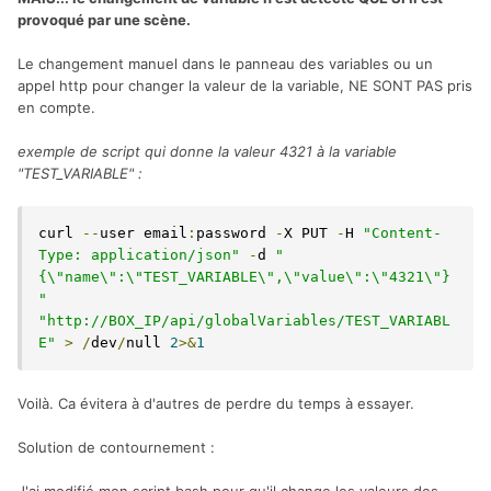
provoqué par une scène.
Le changement manuel dans le panneau des variables ou un
appel http pour changer la valeur de la variable, NE SONT PAS pris
en compte.
exemple de script qui donne la valeur 4321 à la variable
"TEST_VARIABLE"
:
curl 
--
user email
:
password 
-
X PUT 
-
H 
"Content-
Type: application/json"
-
d 
"
{\"name\":\"TEST_VARIABLE\",\"value\":\"4321\"}
"
"http://BOX_IP/api/globalVariables/TEST_VARIABL
E"
>
/
dev
/
null 
2
>&
1
Voilà. Ca évitera à d'autres de perdre du temps à essayer.
Solution de contournement
: