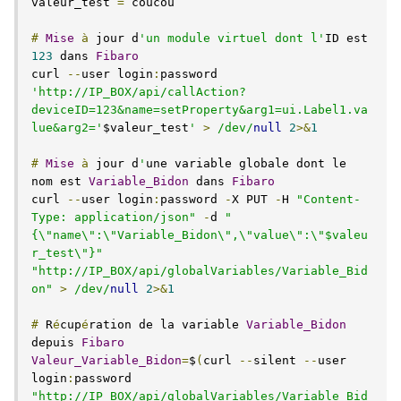
valeur_test 
=
 coucou

#
Mise
à
 jour d
'un module virtuel dont l'
ID est 
123
 dans 
Fibaro
curl 
--
user login
:
password 
'http://IP_BOX/api/callAction?
deviceID=123&name=setProperty&arg1=ui.Label1.va
lue&arg2='
$valeur_test
'
>
/dev/
null
2
>&
1
#
Mise
à
 jour d
'
une variable globale dont le 
nom est 
Variable_Bidon
 dans 
Fibaro
curl 
--
user login
:
password 
-
X PUT 
-
H 
"Content-
Type: application/json"
-
d 
"
{\"name\":\"Variable_Bidon\",\"value\":\"$valeu
r_test\"}"
"http://IP_BOX/api/globalVariables/Variable_Bid
on"
>
/dev/
null
2
>&
1
#
 R
é
cup
é
ration de la variable 
Variable_Bidon
depuis 
Fibaro
Valeur_Variable_Bidon
=
$
(
curl 
--
silent 
--
user 
login
:
password 
"http://IP_BOX/api/globalVariables/Variable_Bid