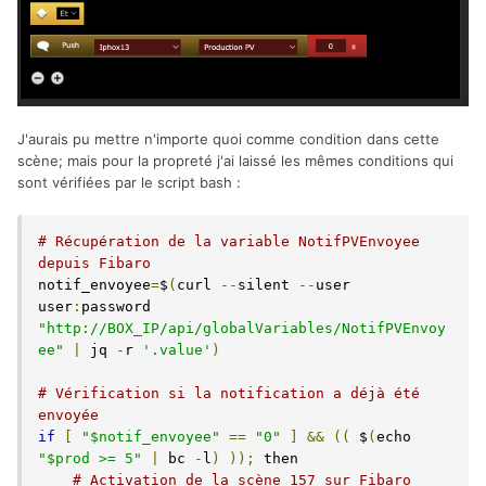
J'aurais pu mettre n'importe quoi comme condition dans cette
scène; mais pour la propreté j'ai laissé les mêmes conditions qui
sont vérifiées par le script bash
:
# Récupération de la variable NotifPVEnvoyee 
depuis Fibaro
notif_envoyee
=
$
(
curl 
--
silent 
--
user 
user
:
password 
"http://BOX_IP/api/globalVariables/NotifPVEnvoy
ee"
|
 jq 
-
r 
'.value'
)
# Vérification si la notification a déjà été 
envoyée
if
[
"$notif_envoyee"
==
"0"
]
&&
((
 $
(
echo 
"$prod >= 5"
|
 bc 
-
l
)
));
 then

# Activation de la scène 157 sur Fibaro 