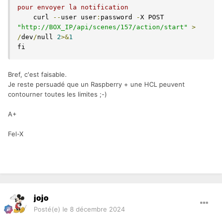
pour envoyer la notification
    curl 
--
user user
:
password 
-
X POST 
"http://BOX_IP/api/scenes/157/action/start"
>
/
dev
/
null 
2
>&
1
fi
Bref, c'est faisable.
Je reste persuadé que un Raspberry + une HCL peuvent
contourner toutes les limites ;-)
A+
Fel-X
jojo
Posté(e)
le 8 décembre 2024