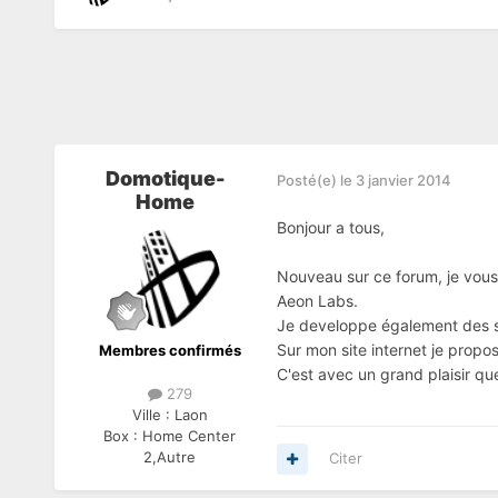
Domotique-
Posté(e)
le 3 janvier 2014
Home
Bonjour a tous,
Nouveau sur ce forum, je vous 
Aeon Labs.
Je developpe également des s
Sur mon site internet je propo
Membres confirmés
C'est avec un grand plaisir qu
279
Ville :
Laon
Box :
Home Center
2,Autre
Citer