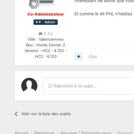
Intéressant de savoir que vo
Et comme le dit Phil, n'hésite
Co-Administrateur
6.3 k
Ville :
Valenciennes
Box :
Home Center 2
Version :
HC2 : 4.120 -
HC2 : 4.120
Citer
Répondre à ce sujet…
Aller sur la liste des sujets
Accueil
Bienvenue
Nouveau ? Présentez-vous
Bonjour