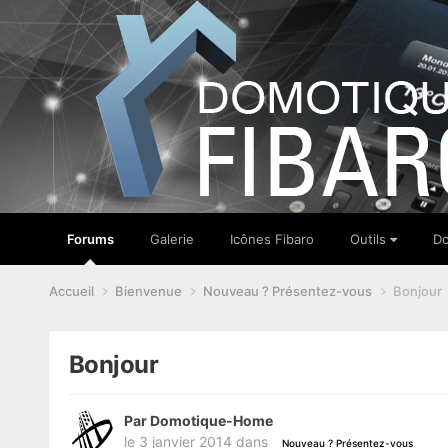
Forums
Galerie
Icônes Fibaro
Outils
Do
Accueil
Bienvenue
Nouveau ? Présentez-vous
Bonjour
Bonjour
Par
Domotique-Home
le 3 janvier 2014
dans
Nouveau ? Présentez-vous