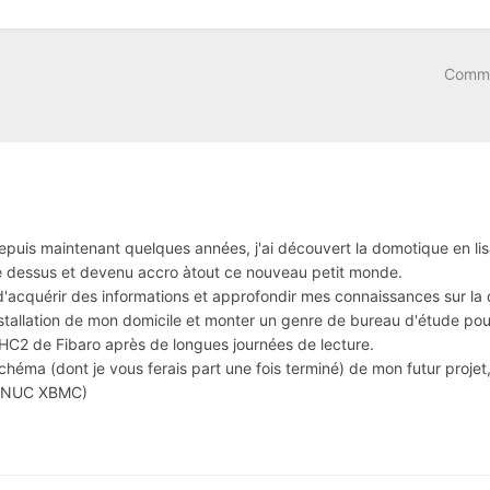
Comme
epuis maintenant quelques années, j'ai découvert la domotique en lisa
é dessus et devenu accro àtout ce nouveau petit monde.
 d'acquérir des informations et approfondir mes connaissances sur la
nstallation de mon domicile et monter un genre de bureau d'étude pour
 HC2 de Fibaro après de longues journées de lecture.
 schéma (dont je vous ferais part une fois terminé) de mon futur proj
, NUC XBMC)