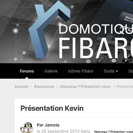
Forums
Galerie
Icônes Fibaro
Outils
Do
Accueil
Bienvenue
Nouveau ? Présentez-vous
Présenta
Présentation Kevin
Par
Jamsta
le 23 septembre 2014
dans
Nouveau ? Présentez-vou