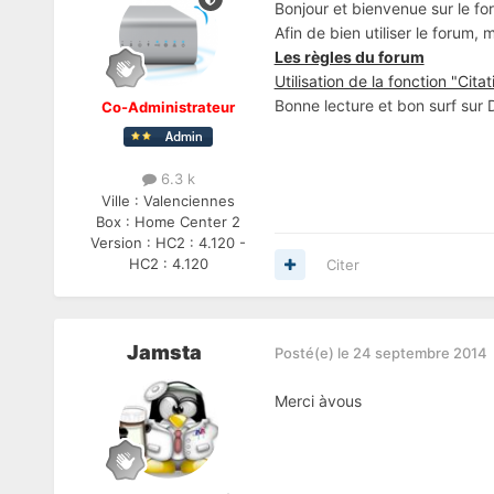
Bonjour et bienvenue sur le fo
Afin de bien utiliser le forum,
Les règles du forum
Utilisation de la fonction "Citat
Bonne lecture et bon surf sur
Co-Administrateur
6.3 k
Ville :
Valenciennes
Box :
Home Center 2
Version :
HC2 : 4.120 -
HC2 : 4.120
Citer
Jamsta
Posté(e)
le 24 septembre 2014
Merci àvous