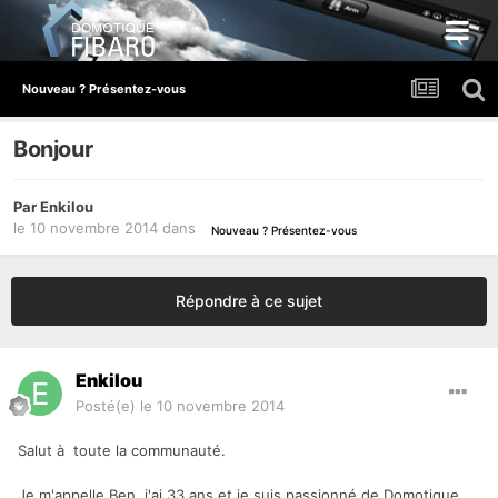
Nouveau ? Présentez-vous
Bonjour
Par
Enkilou
le 10 novembre 2014
dans
Nouveau ? Présentez-vous
Répondre à ce sujet
Enkilou
Posté(e)
le 10 novembre 2014
Salut à toute la communauté.
Je m'appelle Ben, j'ai 33 ans et je suis passionné de Domotique.