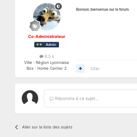
Bonsoir, bienvenue sur le forum.
Co-Administrateur
8.5 k
Ville :
Région Lyonnaise
Box :
Home Center 2
Citer
Répondre à ce sujet…
Aller sur la liste des sujets