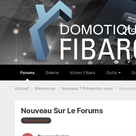
Forums
Galerie
Icônes Fibaro
Outils
Do
Accueil
Bienvenue
Nouveau ? Présentez-vous
Nouveau
Nouveau Sur Le Forums
PrÃ©sentation