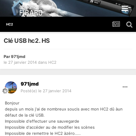
HC2
Clé USB hc2. HS
Par
971jmd
le 27 janvier 2014
dans
HC2
971jmd
Posté(e)
le 27 janvier 2014
Bonjour
depuis un mois j'ai de nombreux soucis avec mon HC2 dû àun
défaut de la clé USB.
Impossible d'effectuer une sauvegarde
Impossible d'accéder au de modifier les scènes
Impossible de remettre le HC2 àzéro.....