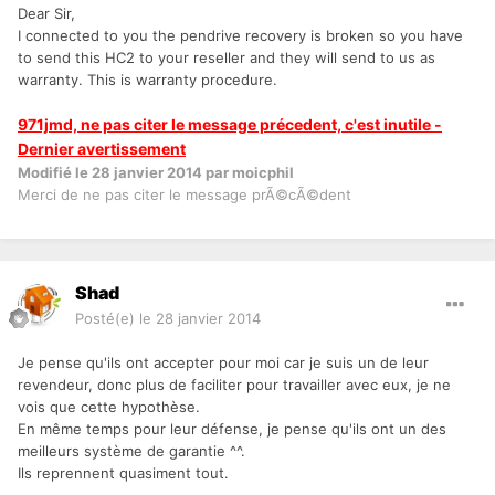
Dear Sir,
I connected to you the pendrive recovery is broken so you have
to send this HC2 to your reseller and they will send to us as
warranty. This is warranty procedure.
971jmd, ne pas citer le message précedent, c'est inutile -
Dernier avertissement
Modifié
le 28 janvier 2014
par moicphil
Merci de ne pas citer le message prÃ©cÃ©dent
Shad
Posté(e)
le 28 janvier 2014
Je pense qu'ils ont accepter pour moi car je suis un de leur
revendeur, donc plus de faciliter pour travailler avec eux, je ne
vois que cette hypothèse.
En même temps pour leur défense, je pense qu'ils ont un des
meilleurs système de garantie ^^.
Ils reprennent quasiment tout.