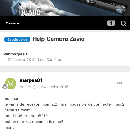
Caméras
Help Camera Zavio
Besoin daide
Par
marpas01
le 24 janvier 2015
dans
Caméras
marpas01
Posté(e)
le 24 janvier 2015
bonjour
je viens de recevoir mon hc2 mais impossible de connecter mes 2
cameras zavio
une f1105 et une b5210
est ce que zavio compatible hc2
merci