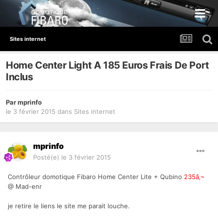
Sites internet
Home Center Light A 185 Euros Frais De Port
Inclus
Par
mprinfo
le 3 février 2015
dans
Sites internet
mprinfo
Posté(e)
le 3 février 2015
Contrôleur domotique Fibaro Home Center Lite + Qubino
235â‚¬
@ Mad-enr
je retire le liens le site me parait louche.