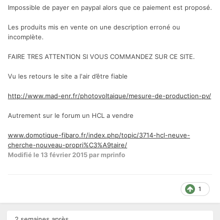
Impossible de payer en paypal alors que ce paiement est proposé.
Les produits mis en vente on une description erroné ou
incomplète.
FAIRE TRES ATTENTION SI VOUS COMMANDEZ SUR CE SITE.
Vu les retours le site a l'air d’être fiable
http://www.mad-enr.fr/photovoltaique/mesure-de-production-pv/
Autrement sur le forum un HCL a vendre
www.domotique-fibaro.fr/index.php/topic/3714-hcl-neuve-
cherche-nouveau-propri%C3%A9taire/
Modifié
le 13 février 2015
par mprinfo
1
2 semaines après...