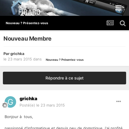
Nouveau ? Présentez-vous
Nouveau Membre
Par
grichka
le 23 mars 2015
dans
Nouveau ? Présentez-vous
Répondre à ce sujet
grichka
Posté(e)
le 23 mars 2015
Bonjour à tous,
passionné d'informatique et depuis peu de domotique, j'ai profité