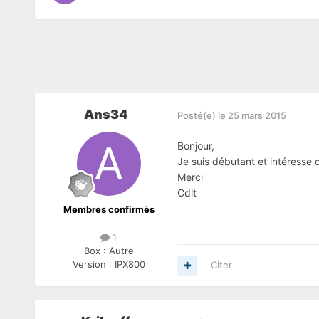
Ans34
Posté(e)
le 25 mars 2015
Bonjour,
Je suis débutant et intéresse d
Merci
Cdlt
Membres confirmés
1
Box :
Autre
Version :
IPX800
Citer