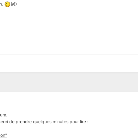
um.
â€‹
rum.
 merci de prendre quelques minutes pour lire :
ion"