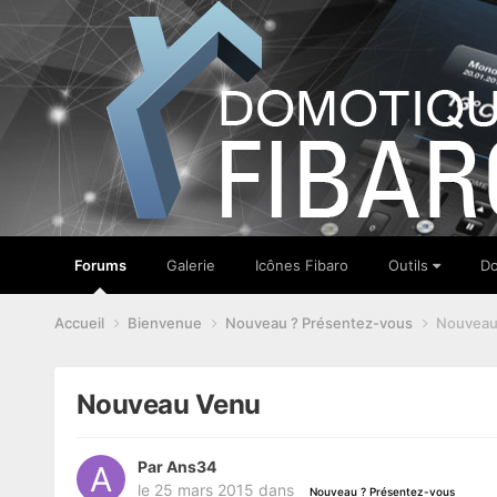
Forums
Galerie
Icônes Fibaro
Outils
Do
Accueil
Bienvenue
Nouveau ? Présentez-vous
Nouveau
Nouveau Venu
Par
Ans34
le 25 mars 2015
dans
Nouveau ? Présentez-vous