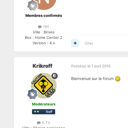
Membres confirmés
190
Ville :
Brives
Box :
Home Center 2
Version :
4.x
Citer
Krikroff
Posté(e)
le 1 avril 2015
Bienvenue sur le forum
Modérateurs
6.7 k
Ville :
Région parisienne