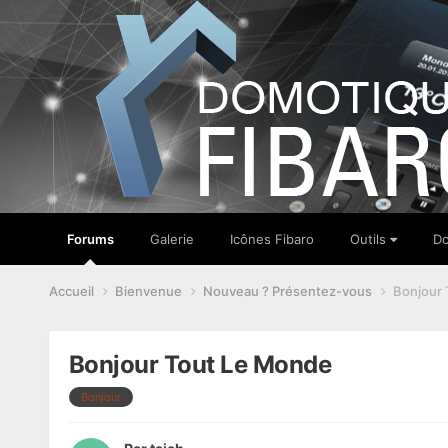
Forums
Galerie
Icônes Fibaro
Outils
Do
Accueil
Bienvenue
Nouveau ? Présentez-vous
Bonjour 
Bonjour Tout Le Monde
Bonjour