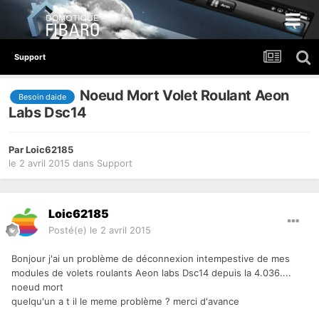
Support
Noeud Mort Volet Roulant Aeon
Besoin daide
Labs Dsc14
Par
Loic62185
le 2 avril 2015
dans
Support
Loic62185
Posté(e)
le 2 avril 2015
Bonjour j'ai un problème de déconnexion intempestive de mes
modules de volets roulants Aeon labs Dsc14 depuis la 4.036....
noeud mort
quelqu'un a t il le meme problème ? merci d'avance