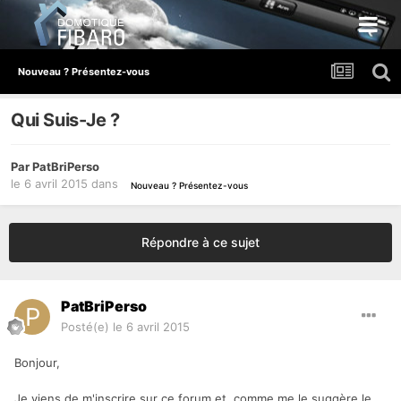
Nouveau ? Présentez-vous
Qui Suis-Je ?
Par
PatBriPerso
le 6 avril 2015
dans
Nouveau ? Présentez-vous
Répondre à ce sujet
PatBriPerso
Posté(e)
le 6 avril 2015
Bonjour,
Je viens de m'inscrire sur ce forum et, comme me le suggère le