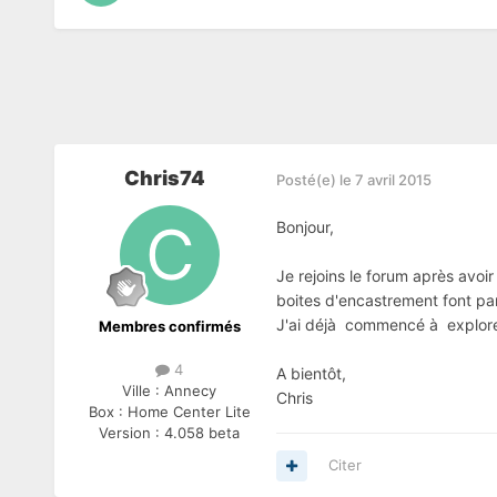
Chris74
Posté(e)
le 7 avril 2015
Bonjour,
Je rejoins le forum après avo
boites d'encastrement font parf
J'ai déjà commencé à explorer
Membres confirmés
4
A bientôt,
Ville :
Annecy
Chris
Box :
Home Center Lite
Version :
4.058 beta
Citer