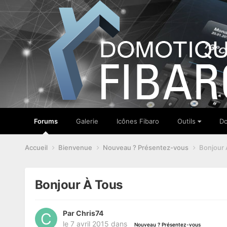
Forums
Galerie
Icônes Fibaro
Outils
Do
Accueil
Bienvenue
Nouveau ? Présentez-vous
Bonjour 
Bonjour À Tous
Par
Chris74
le 7 avril 2015
dans
Nouveau ? Présentez-vous