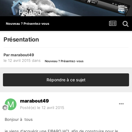
Nouveau ? Présentez-vous
Présentation
Par
marabout49
le 12 avril 2015
dans
Nouveau ? Présentez-vous
Répondre à ce sujet
marabout49
Posté(e)
le 12 avril 2015
Bonjour à tous
je viens d'acquérir une FIBARO HCL afin de construire pour le