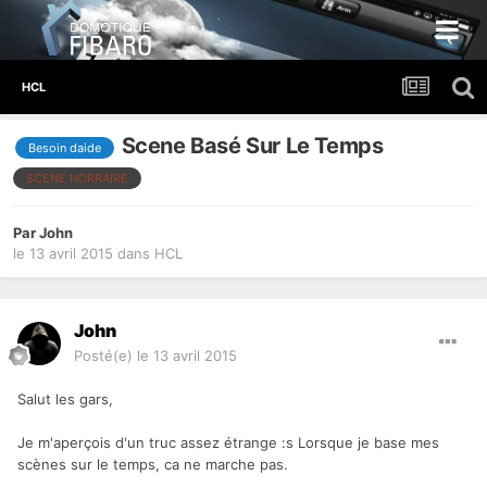
HCL
Scene Basé Sur Le Temps
Besoin daide
SCENE HORRAIRE
Par
John
le 13 avril 2015
dans
HCL
John
Posté(e)
le 13 avril 2015
Salut les gars,
Je m'aperçois d'un truc assez étrange :s Lorsque je base mes
scènes sur le temps, ca ne marche pas.