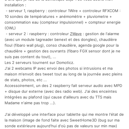
installation :
- serveur 1, raspberry : controleur 1Wire + controleur RFXCOM :
10 sondes de températures + anémomètre + pluviometre +
consommation eau (compteur impulsionnel) + compteur energie
(OWL)
- serveur 2 : raspberry : controleur
ZWave
: gestion de l'alarme
(avec un module tagreader benext et des dongles), chaudière
fioul (fibaro wall plug), conso chaudière, agenda google pour la
chaudière + gestion des ouvrants (fibaro FGX sensor dont je ne
suis pas content du tout), ...
Les 2 serveurs tournent sur Domoticz.
J'ai 2 webcams IP avec envoi des photos si intrusions et ma
maison m'envoit des tweet tout au long de la journée avec pleins
de stats, photos, etc ...
Accessoirement, un des 2 raspberry fait serveur audio avec MPD
+ disque dur externe (avec des radio web). J'ai des enceintes
intégrées au plafond (qui cause d'ailleurs avec du TTS mais
Madame n'aime pas trop ...).
J'ai développé une interface pour tablette qui me montre l'état de
la maison (image de fond faite avec SweetHome3D (bug sur ma
sonde extérieure aujourd'hui d'où pas de valeurs sur min max)