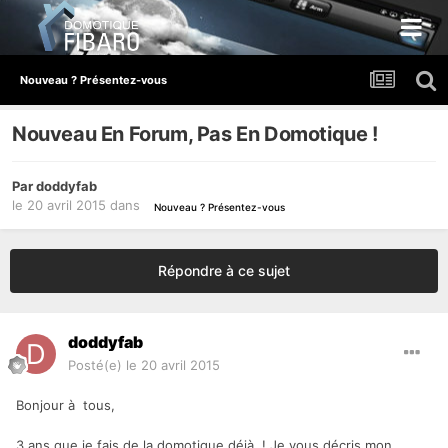
Nouveau ? Présentez-vous
Nouveau En Forum, Pas En Domotique !
Par
doddyfab
le 20 avril 2015
dans
Nouveau ? Présentez-vous
Répondre à ce sujet
doddyfab
Posté(e)
le 20 avril 2015
Bonjour à tous,
3 ans que je fais de la domotique déjà ! Je vous décris mon