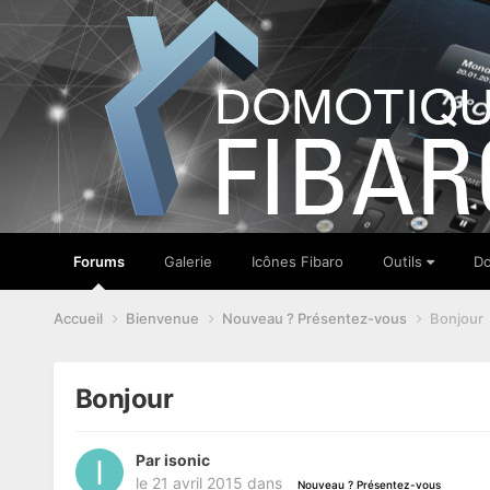
Forums
Galerie
Icônes Fibaro
Outils
Do
Accueil
Bienvenue
Nouveau ? Présentez-vous
Bonjour
Bonjour
Par
isonic
le 21 avril 2015
dans
Nouveau ? Présentez-vous