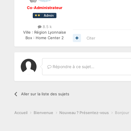
Co-Administrateur
8.5 k
Ville :
Région Lyonnaise
Box :
Home Center 2
Citer
Répondre à ce sujet…
Aller sur la liste des sujets
Accueil
Bienvenue
Nouveau ? Présentez-vous
Bonjour