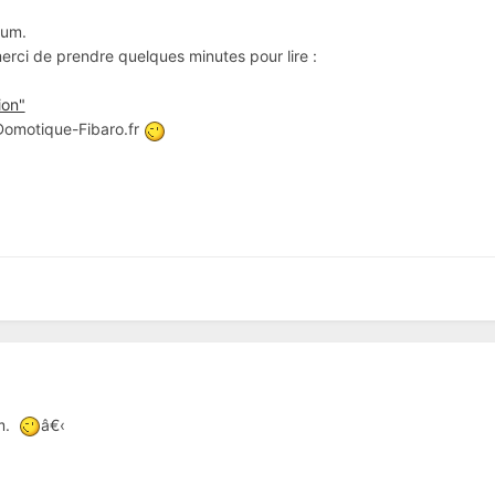
rum.
 merci de prendre quelques minutes pour lire :
ion"
 Domotique-Fibaro.fr
um.
â€‹