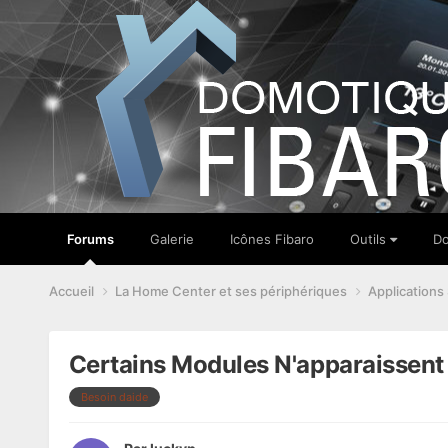
Forums
Galerie
Icônes Fibaro
Outils
Do
Accueil
La Home Center et ses périphériques
Applications
Certains Modules N'apparaissent 
Besoin daide