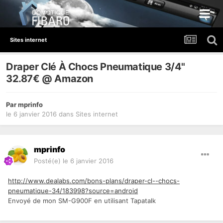
Sites internet
Draper Clé À Chocs Pneumatique 3/4"
32.87€ @ Amazon
Par
mprinfo
le 6 janvier 2016
dans
Sites internet
mprinfo
Posté(e)
le 6 janvier 2016
http://www.dealabs.com/bons-plans/draper-cl--chocs-
pneumatique-34/183998?source=android
Envoyé de mon SM-G900F en utilisant Tapatalk