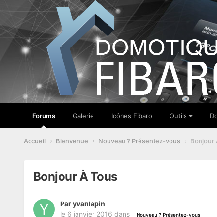
Forums
Galerie
Icônes Fibaro
Outils
Do
Accueil
Bienvenue
Nouveau ? Présentez-vous
Bonjour 
Bonjour À Tous
Par
yvanlapin
le 6 janvier 2016
dans
Nouveau ? Présentez-vous