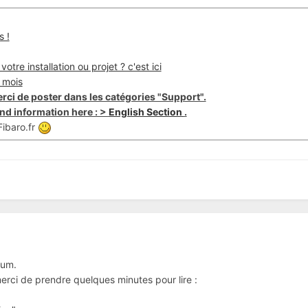
s !
otre installation ou projet ? c'est ici
 mois
rci de poster dans les catégories "Support".
nd information here : >
English Section
.
ibaro.fr
rum.
 merci de prendre quelques minutes pour lire :