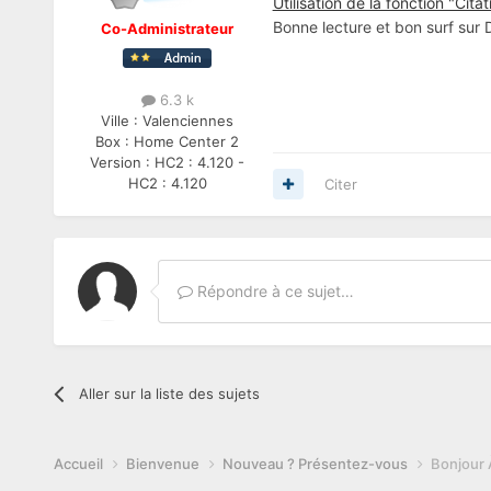
Utilisation de la fonction "Citat
Bonne lecture et bon surf sur
Co-Administrateur
6.3 k
Ville :
Valenciennes
Box :
Home Center 2
Version :
HC2 : 4.120 -
HC2 : 4.120
Citer
Répondre à ce sujet…
Aller sur la liste des sujets
Accueil
Bienvenue
Nouveau ? Présentez-vous
Bonjour 