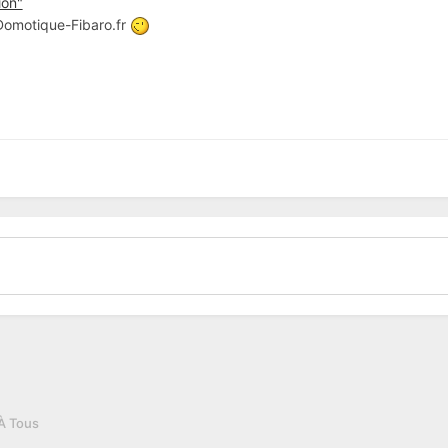
ion"
 Domotique-Fibaro.fr
À Tous