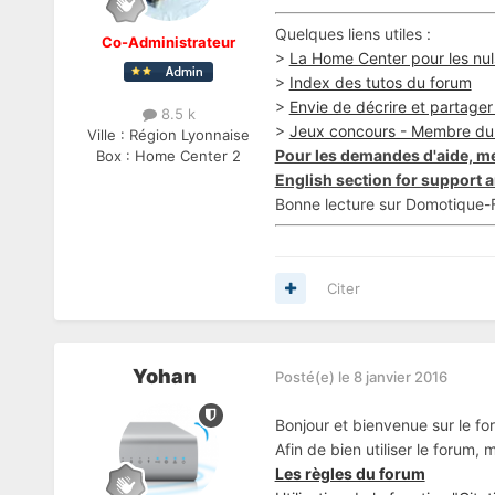
Quelques liens utiles :
Co-Administrateur
>
La Home Center pour les nul
>
Index des tutos du forum
>
Envie de décrire et partager v
8.5 k
>
Jeux concours - Membre du
Ville :
Région Lyonnaise
Pour les demandes d'aide, me
Box :
Home Center 2
English section for support a
Bonne lecture sur Domotique-F
Citer
Yohan
Posté(e)
le 8 janvier 2016
Bonjour et bienvenue sur le fo
Afin de bien utiliser le forum,
Les règles du forum