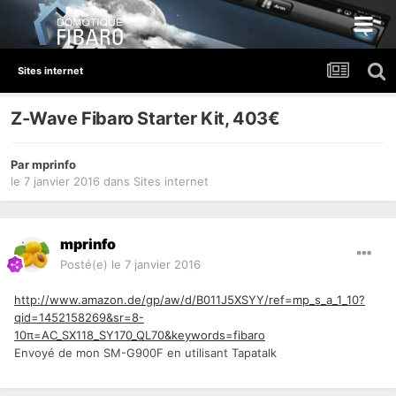
Sites internet
Z-Wave Fibaro Starter Kit, 403€
Par
mprinfo
le 7 janvier 2016
dans
Sites internet
mprinfo
Posté(e)
le 7 janvier 2016
http://www.amazon.de/gp/aw/d/B011J5XSYY/ref=mp_s_a_1_10?
qid=1452158269&sr=8-
10π=AC_SX118_SY170_QL70&keywords=fibaro
Envoyé de mon SM-G900F en utilisant Tapatalk