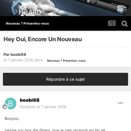
Nouveau ? Présentez-vous
Hey Oui, Encore Un Nouveau
Par
boobi68
le 7 janvier 2016
dans
Nouveau ? Présentez-vous
Répondre à ce sujet
boobi68
Posté(e)
le 7 janvier 2016
Bonjour,
j'arrive sur box lite fibaro, que je vais recevoir en fin de