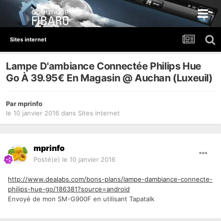
Sites internet
Lampe D'ambiance Connectée Philips Hue
Go À 39.95€ En Magasin @ Auchan (Luxeuil)
Par
mprinfo
le 10 janvier 2016
dans
Sites internet
mprinfo
Posté(e)
le 10 janvier 2016
http://www.dealabs.com/bons-plans/lampe-dambiance-connecte-
philips-hue-go/186381?source=android
Envoyé de mon SM-G900F en utilisant Tapatalk