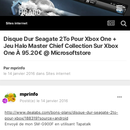
Sites internet
Disque Dur Seagate 2To Pour Xbox One +
Jeu Halo Master Chief Collection Sur Xbox
One À 95.20€ @ Microsoftstore
Par
mprinfo
le 14 janvier 2016
dans
Sites internet
mprinfo
Posté(e)
le 14 janvier 2016
http://www.dealabs.com/bons-plans/disque-dur-seagate-2to-
pour-xbox/188319?source=android
Envoyé de mon SM-G900F en utilisant Tapatalk