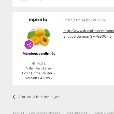
mprinfo
Posté(e)
le 14 janvier 2016
http://www.dealabs.com/bons-
Envoyé de mon SM-G900F en ut
Membres confirmés
14.5 k
Ville :
Vandieres
Box :
Home Center 2
Version :
4.5xxxx
Aller sur la liste des sujets
Accueil
Les bonnes affaires
Sites internet
Switch Gigabi