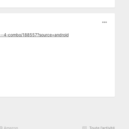
ts---4-combo/188557?source=android
€ @ Amazon
Toute l’activité