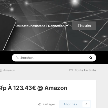
S’inscrire
Utilisateur existant ? Connexion
€ @ Amazon
Toute l’activité
s Sfp À 123.43€ @ Amazon
Partager
Abonnés
0