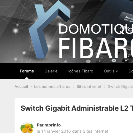
Forums
Galerie
Icônes Fibaro
Outils
Do
Accueil
Les bonnes affaires
Sites internet
Switch Gigabi
Switch Gigabit Administrable L2
Par
mprinfo
le 14 janvier 2016
dans
Sites internet