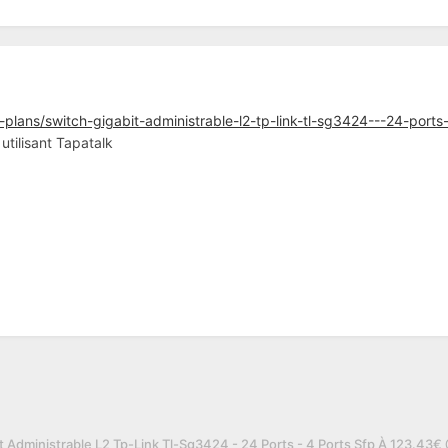
plans/switch-gigabit-administrable-l2-tp-link-tl-sg3424---24-por
ilisant Tapatalk
t Administrable L2 Tp-Link Tl-Sg3424 - 24 Ports - 4 Ports Sfp À 123.43