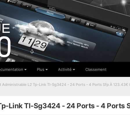
cumentation
Plus
Activité
Classement
t Administrable L2 Tp-Link Tl-Sg3424 - 24 Ports - 4 Ports Sfp À 123.43
 Tp-Link Tl-Sg3424 - 24 Ports - 4 Port