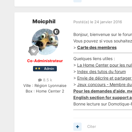
Moicphil
Posté(e)
le 24 janvier 2016
Bonjour, bienvenue sur le for
Vous pouvez si vous souhaitez 
>
Carte des membres
Quelques liens utiles :
Co-Administrateur
>
La Home Center pour les nul
>
Index des tutos du forum
>
Envie de décrire et partager v
8.5 k
>
Jeux concours - Membre du
Ville :
Région Lyonnaise
Pour les demandes d'aide, me
Box :
Home Center 2
English section for support a
Bonne lecture sur Domotique-F
Citer