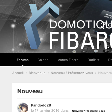
Forums
Galerie
Icônes Fibaro
Outils
Do
Accueil
Bienvenue
Nouveau ? Présentez-vous
Nouvea
Nouveau
Par
dodo28
le 17 janvier 2016
dans
Nouveau ? Présentez-vous