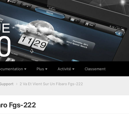
cumentation
Plus
Activité
Classement
Support
2 Va Et Vient Sur Un Fibaro Fgs-222
aro Fgs-222