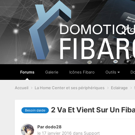
Forums
Galerie
Icônes Fibaro
Outils
Do
Accueil
La Home Center et ses périphériques
Eclairage
2 Va Et Vient Sur Un Fib
Besoin daide
Par
dodo28
le 17 janvier 2016
dans
Support