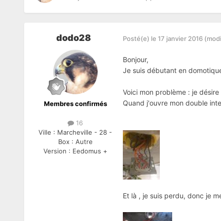
dodo28
Posté(e)
le 17 janvier 2016
(modi
Bonjour,
Je suis débutant en domotique e
Voici mon problème : je désir
Quand j'ouvre mon double inter
Membres confirmés
16
Ville :
Marcheville - 28 -
Box :
Autre
Version :
Eedomus +
Et là , je suis perdu, donc je 