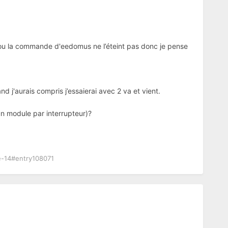
er ou la commande d'eedomus ne l’éteint pas donc je pense
and j'aurais compris j’essaierai avec 2 va et vient.
un module par interrupteur)?
e-14#entry108071