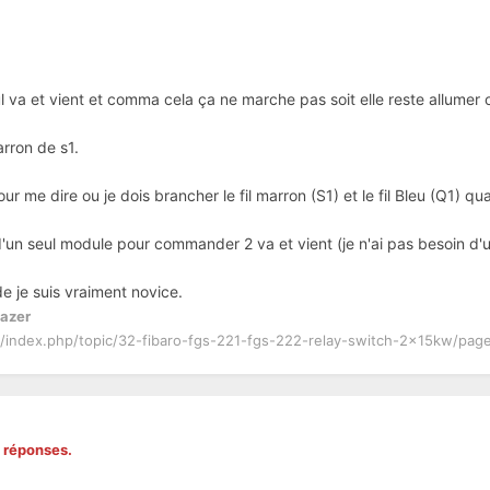
eul va et vient et comma cela ça ne marche pas soit elle reste allum
marron de s1.
ur me dire ou je dois brancher le fil marron (S1) et le fil Bleu (Q1) qu
 d'un seul module pour commander 2 va et vient (je n'ai pas besoin d'
e je suis vraiment novice.
Lazer
r/index.php/topic/32-fibaro-fgs-221-fgs-222-relay-switch-2x15kw/pag
s réponses.