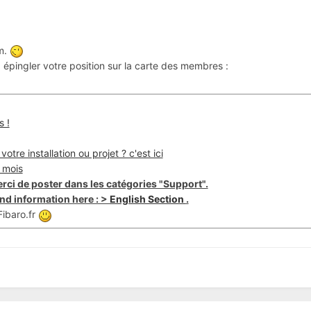
um.
épingler votre position sur la carte des membres :
s !
otre installation ou projet ? c'est ici
 mois
rci de poster dans les catégories "Support".
nd information here : >
English Section
.
ibaro.fr