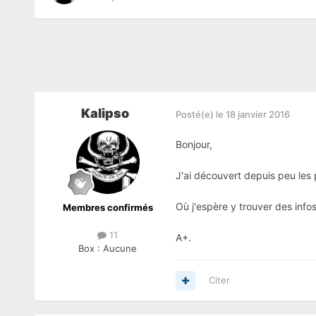
Kalipso
Posté(e)
le 18 janvier 2016
Bonjour,
J'ai découvert depuis peu les p
Où j'espère y trouver des infos
Membres confirmés
11
A+.
Box :
Aucune
Citer