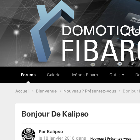
Forums
Galerie
Icônes Fibaro
Outils
Do
Accueil
Bienvenue
Nouveau ? Présentez-vous
Bonjour 
Bonjour De Kalipso
Par
Kalipso
le 18 janvier 2016
dans
Nouveau ? Présentez-vous