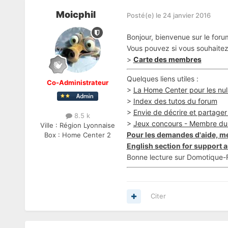
Moicphil
Posté(e)
le 24 janvier 2016
Bonjour, bienvenue sur le for
Vous pouvez si vous souhaitez 
>
Carte des membres
Quelques liens utiles :
Co-Administrateur
>
La Home Center pour les nul
>
Index des tutos du forum
>
Envie de décrire et partager v
8.5 k
>
Jeux concours - Membre du
Ville :
Région Lyonnaise
Pour les demandes d'aide, me
Box :
Home Center 2
English section for support a
Bonne lecture sur Domotique-F
Citer