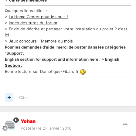
>
Carte des membres
Quelques liens utiles :
>
La Home Center pour les nuls !
>
Index des tutos du forum
>
Envie de décrire et partager votre installation ou projet ? c'est
ici
>
Jeux concours - Membre du mois
Pour les demandes d'aide, merci de poster dans les catégories
"Support".
English section for support and information here : >
English
Section
.
Bonne lecture sur Domotique-Fibaro.fr
Citer
Yohan
Posté(e)
le 27 janvier 2016