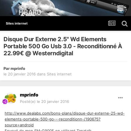
Sites internet
Disque Dur Externe 2.5" Wd Elements
Portable 500 Go Usb 3.0 - Reconditionné À
22.99€ @ Westerndigital
Par
mprinfo
le 20 janvier 2016
dans
Sites internet
mprinfo
Posté(e)
le 20 janvier 2016
http://www.dealabs.com/bons-plans/disque-dur-externe-25-wd-
elements-portable-500-go---reconditionn-/190675?
source=android
Envoyé de mon SM-G900F en utilisant Tapatalk