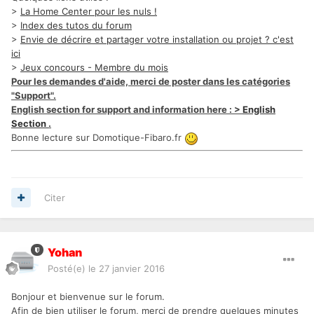
>
La Home Center pour les nuls !
>
Index des tutos du forum
>
Envie de décrire et partager votre installation ou projet ? c'est
ici
>
Jeux concours - Membre du mois
Pour les demandes d'aide, merci de poster dans les catégories
"Support".
English section for support and information here : >
English
Section
.
Bonne lecture sur Domotique-Fibaro.fr
Citer
Yohan
Posté(e)
le 27 janvier 2016
Bonjour et bienvenue sur le forum.
Afin de bien utiliser le forum, merci de prendre quelques minutes